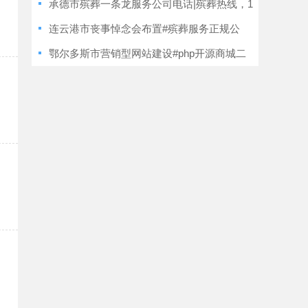
订哪些协议条款？
承德市殡葬一条龙服务公司电话|殡葬热线，1
小时上门
连云港市丧事悼念会布置#殡葬服务正规公
司，丧事服务
鄂尔多斯市营销型网站建设#php开源商城二
次开发，定制建站