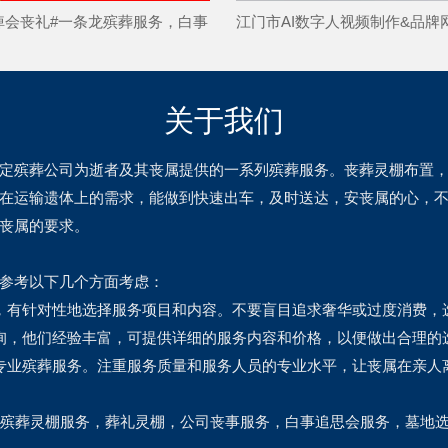
悼会丧礼#一条龙殡葬服务，白事
江门市AI数字人视频制作&品牌
务
发，企业解决方案
关于我们
定殡葬公司为逝者及其丧属提供的一系列殡葬服务。丧葬灵棚布置
在运输遗体上的需求，能做到快速出车，及时送达，安丧属的心，
丧属的要求。
参考以下几个方面考虑：
，有针对性地选择服务项目和内容。不要盲目追求奢华或过度消费，
询，他们经验丰富，可提供详细的服务内容和价格，以便做出合理的
专业殡葬服务。注重服务质量和服务人员的专业水平，让丧属在亲人
式殡葬灵棚服务，葬礼灵棚，公司丧事服务，白事追思会服务，墓地