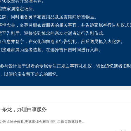
者化妆整容并整理着装。
馆或家属指定场所。
位牌。同时准备灵堂布置用品及居丧期间所需物品。
事悼念会，丧葬灵棚布置服务的相关事宜，并告诉家属举行告别仪式
运至告别厅。迎接签到悼念的亲友对逝者进行告别仪式。
者信息并签字，在火化间向逝者行告别礼，然后送灵柩入火化炉。
门接送家属为逝者选墓。在选择吉日吉时间进行入葬。
参与设计属于逝者的专属专注正规白事葬礼礼仪，诸如追忆逝者旧
，以便给亲友留下难忘的回忆。
一条龙，办理白事服务
理追悼会葬礼,丧葬追悼会布置,殡礼录像等殡葬服务...