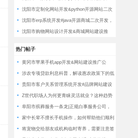
计，定制建站
沈阳市定制化网站开发&python开源网站二次
开发，模板建站
沈阳市erp系统开发#java开源商城二次开发，
服务可靠
沈阳市购物网站设计开发&商城网站建设推
广，优秀开发团队
热门帖子
黄冈市苹果手机app开发&网站建设推广公
司，定制开发
涉农专项贷款利息科普，解读惠农政策下的低
利息扶持规则
贵阳市客户关系管理系统开发#品牌网站建设
设计，定制开发
Z世代职场人为何更青睐灵活就业？这种趋势
对未来工作形态有何深远影响？
阜阳市殡葬服务一条龙|正规白事服务公司，
个性化服务
家中长辈不擅长手机操作，如何帮助他们顺利
领取消费券？
将宠物交给朋友或机构临时寄养，需要注意签