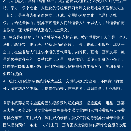
2、我们是人，具有生命的尊严。死后需要以人的程序来安排人生的最后一
站。举办一场个性化，人性化的传统殡葬习俗和文化是社会习俗和文化的
一部分。是生者为死者而建立、形成、发展起来的文化，也是社会礼
仪。，给逝者体面。殡葬布置需要人们对逝者人生予以认可，对逝者的离
去致敬，现代殡葬承认逝者的人生意义。
3、生命是有限的，但仍然希望享有永恒存在。彼岸世界对于人们是一个无
法用经验证实、也无法用经验证伪的命题，于是，丧葬灵棚服务可填这一
空白，在尘世给人们提供永恒的替代满足。如悼词、墓地、墓碑文等，就
是延续生命存在的一类替代物，这是一服务优势。以便人们身体不在了，
精神仍然能够永垂不朽。任何的殡葬和祭祀都是以生命永存、灵魂有知为
假设前提的。
4、现代人们推崇绿色殡葬成为主流，文明祭祀纪念逝者，环保意识的增
强，殡葬观念的更新。，提倡生态葬，尊重逝者，回归自然，叶落归根。
阜新市殡葬公司专业服务团队提前预约疑难问题，涵盖服务，用品，选墓
三大类，多名24小时专业丧葬白事服务专员专业解答公司殡葬服务，丧葬
追悼会布置，丧礼跟拍，殡礼跟拍录像，殡仪馆告别等殡葬公司专业服务
团队提前预约一条龙，1小时上门，还有更多按需定制丧葬悼念会服务欢迎