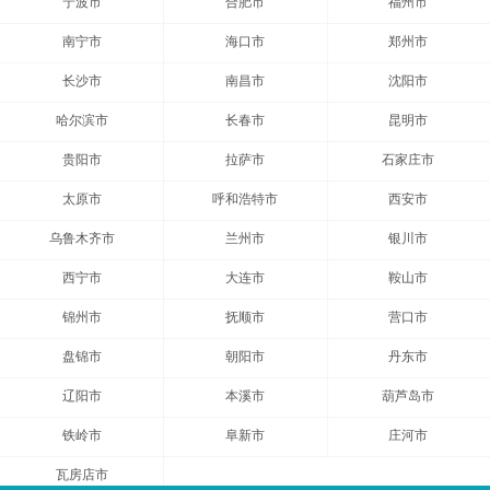
宁波市
合肥市
福州市
南宁市
海口市
郑州市
长沙市
南昌市
沈阳市
哈尔滨市
长春市
昆明市
贵阳市
拉萨市
石家庄市
太原市
呼和浩特市
西安市
乌鲁木齐市
兰州市
银川市
西宁市
大连市
鞍山市
锦州市
抚顺市
营口市
盘锦市
朝阳市
丹东市
辽阳市
本溪市
葫芦岛市
铁岭市
阜新市
庄河市
瓦房店市