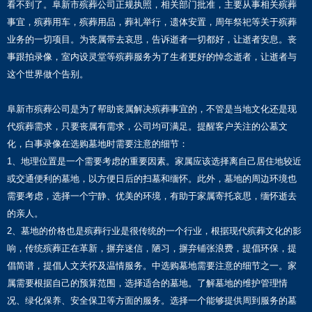
看不到了。阜新市殡葬公司正规执照，相关部门批准，主要从事相关殡葬
事宜，殡葬用车，殡葬用品，葬礼举行，遗体安置，周年祭祀等关于殡葬
业务的一切项目。为丧属带去哀思，告诉逝者一切都好，让逝者安息。丧
事跟拍录像，室内设灵堂等殡葬服务为了生者更好的悼念逝者，让逝者与
这个世界做个告别。
阜新市殡葬公司是为了帮助丧属解决殡葬事宜的，不管是当地文化还是现
代殡葬需求，只要丧属有需求，公司均可满足。提醒客户关注的公墓文
化，白事录像在选购墓地时需要注意的细节：
1、地理位置是一个需要考虑的重要因素。家属应该选择离自己居住地较近
或交通便利的墓地，以方便日后的扫墓和缅怀。此外，墓地的周边环境也
需要考虑，选择一个宁静、优美的环境，有助于家属寄托哀思，缅怀逝去
的亲人。
2、墓地的价格也是殡葬行业是很传统的一个行业，根据现代殡葬文化的影
响，传统殡葬正在革新，摒弃迷信，陋习，摒弃铺张浪费，提倡环保，提
倡简谱，提倡人文关怀及温情服务。中选购墓地需要注意的细节之一。家
属需要根据自己的预算范围，选择适合的墓地。了解墓地的维护管理情
况、绿化保养、安全保卫等方面的服务。选择一个能够提供周到服务的墓