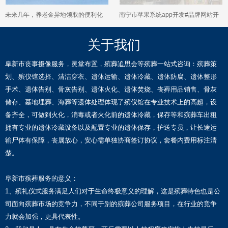
未来几年，养老金异地领取的便利化
南宁市苹果系统app开发#品牌网站开
措施会有哪些新趋势？
发建设，一站式建站服务
关于我们
阜新市丧事摄像服务，灵堂布置，殡葬追思会等殡葬一站式咨询：殡葬策
划、殡仪馆选择、清洁穿衣、遗体运输、遗体冷藏、遗体防腐、遗体整形
手术、遗体告别、骨灰告别、遗体火化、遗体焚烧、丧葬用品销售、骨灰
储存、墓地埋葬、海葬等遗体处理体现了殡仪馆在专业技术上的高超，设
备齐全，可做到火化，消毒或者火化前的遗体冷藏，保存等和殡葬车出租
拥有专业的遗体冷藏设备以及配置专业的遗体保存，护送专员，让长途运
输尸体有保障，丧属放心，安心需单独协商签订协议，套餐内费用标注清
楚。
阜新市殡葬服务的意义：
1、殡礼仪式服务满足人们对于生命终极意义的理解，这是殡葬特色也是公
司面向殡葬市场的竞争力，不同于别的殡葬公司服务项目，在行业的竞争
力就会加强，更具代表性。