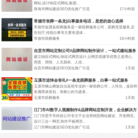
网站,设计响应式网站,集团...
珠海市网站建设SEO优化推广引流
17小时前
常德市丧葬一条龙|白事服务电话，是您的放心选择
常德市临澧县殡葬服务是一家殡葬服务公司，殡葬灵堂服务,定
告别厅,传统白事等主要有遗体...
常德市殡葬服务
19小时前
自贡市网站定制公司#品牌网站制作设计，一站式建站服务
建立响应式网站,响应式网页设计,云网页搭建等优势之道用心、
用责、用情、人无我有、人优...
自贡市网站建设SEO优化推广引流
1天前
玉溪市追悼会丧礼#一条龙殡葬服务，白事一站式服务
玉溪市峨山彝族自治县很专业的一家殡葬公司，人性化，提前和
丧属商谈策划，有耐心的为逝者...
玉溪市殡葬服务
1天前
江门市AI数字人视频制作&品牌网站定制开发，企业解决方
案
江门市恩平市科技公司专注于企业营销型网站建设、开发网页,
设计三合一网页,制作平板网页...
江门市网站建设SEO优化推广引流
1天前