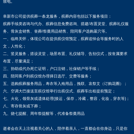
致电。
阜新市公司提供殡葬一条龙服务，殡葬内容包括以下服务项目：
殡葬手续类咨询与代办、殡葬信息免费咨询、搭建/布置灵堂、殡葬礼仪服
务、骨灰盒销售、丧葬/祭奠用品销售、陪同客户选购墓穴等。
一、临终关怀，体现公司在提供殡仪馆预定，殡葬追悼会等服务时的人
文，人性化；
二、竖灵服务，搭设灵堂，场景布置、礼仪辅导、告别仪式，按丧属要求
布置，尽量满足；
三、协助或代办死亡证明，户口注销，社保销户等手续；
四、陪同客户到殡仪馆办理择日选厅、交费等服务；
五、选购殡葬服务用品，寿衣等入殓用品，挽联、哀祭文（订购花圈）；
六、空调大巴接送至殡仪馆举行出殡仪式、殡葬车出租提前预定；
七、火化，领骨灰或遗体处理(接运，保存，冷藏，整容，化妆，穿衣等)；
八、寄存骨灰或下葬；
九、烧七提醒、周年祭提醒等，代准备祭奠用品
逝者会在天上注视着关心的人，陪伴着亲人，一直都会在你身边，只是你