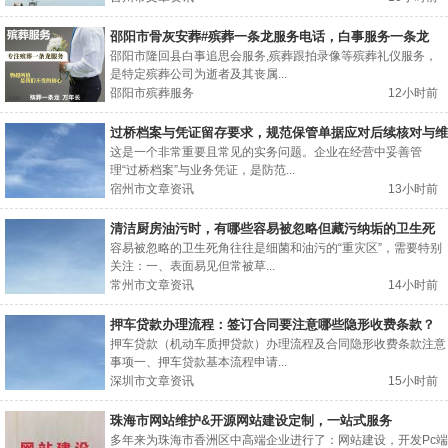
邵阳市骨灰安葬#殡葬一条龙服务电话，白事服务一条龙
邵阳市隆回县白事追思会服务,殡葬跟拍录像等殡葬礼仪服务，
是特定殡葬公司为逝者及其丧属...
邵阳市殡葬服务
12小时前
过桥档案与凭证留存要求，规范保管单据应对后续核对与维
权
这是一个非常重要且常见的实务问题。企业在经营中妥善管
理“过桥档案”与业务凭证，是防范...
宿州市文章资讯
13小时前
清洁厨房油污时，有哪些容易被忽略但藏污纳垢的卫生死
角？
容易被忽略的卫生死角往往是细菌和油污的“重灾区”，需要特别
关注：一、表面易见但常被草...
常州市文章资讯
14小时前
押车贷款办理流程：签订合同要注意哪些隐形收费条款？
押车贷款（机动车质押贷款）办理流程及合同隐形收费条款注意
事项一、押车贷款基本流程申请...
深圳市文章资讯
15小时前
珠海市网站维护&开源网站建设定制，一站式服务
多年来为珠海市香洲区中高端企业进行了：网站建设，开发Pc端