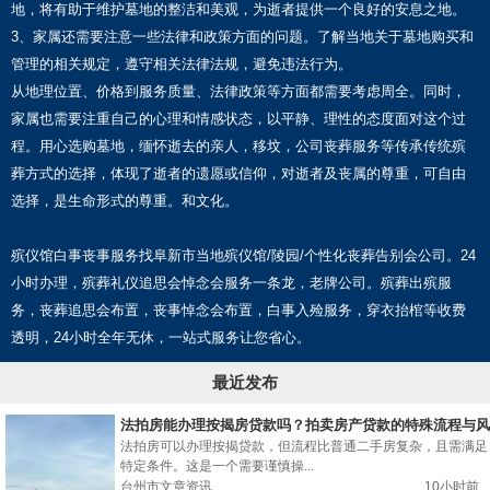
地，将有助于维护墓地的整洁和美观，为逝者提供一个良好的安息之地。
3、家属还需要注意一些法律和政策方面的问题。了解当地关于墓地购买和
管理的相关规定，遵守相关法律法规，避免违法行为。
从地理位置、价格到服务质量、法律政策等方面都需要考虑周全。同时，
家属也需要注重自己的心理和情感状态，以平静、理性的态度面对这个过
程。用心选购墓地，缅怀逝去的亲人，移坟，公司丧葬服务等传承传统殡
葬方式的选择，体现了逝者的遗愿或信仰，对逝者及丧属的尊重，可自由
选择，是生命形式的尊重。和文化。
殡仪馆白事丧事服务找阜新市当地殡仪馆/陵园/个性化丧葬告别会公司。24
小时办理，殡葬礼仪追思会悼念会服务一条龙，老牌公司。殡葬出殡服
务，丧葬追思会布置，丧事悼念会布置，白事入殓服务，穿衣抬棺等收费
透明，24小时全年无休，一站式服务让您省心。
最近发布
法拍房能办理按揭房贷款吗？拍卖房产贷款的特殊流程与风
险
法拍房可以办理按揭贷款，但流程比普通二手房复杂，且需满足
特定条件。这是一个需要谨慎操...
台州市文章资讯
10小时前