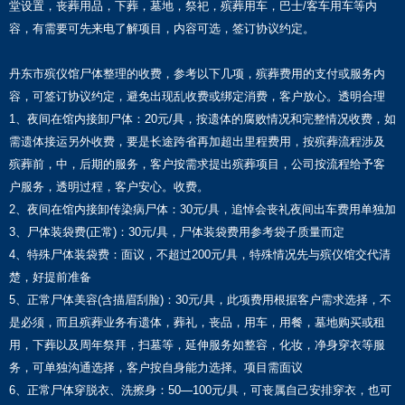
堂设置，丧葬用品，下葬，墓地，祭祀，殡葬用车，巴士/客车用车等内
容，有需要可先来电了解项目，内容可选，签订协议约定。
丹东市殡仪馆尸体整理的收费，参考以下几项，殡葬费用的支付或服务内
容，可签订协议约定，避免出现乱收费或绑定消费，客户放心。透明合理
1、夜间在馆内接卸尸体：20元/具，按遗体的腐败情况和完整情况收费，如
需遗体接运另外收费，要是长途跨省再加超出里程费用，按殡葬流程涉及
殡葬前，中，后期的服务，客户按需求提出殡葬项目，公司按流程给予客
户服务，透明过程，客户安心。收费。
2、夜间在馆内接卸传染病尸体：30元/具，追悼会丧礼夜间出车费用单独加
3、尸体装袋费(正常)：30元/具，尸体装袋费用参考袋子质量而定
4、特殊尸体装袋费：面议，不超过200元/具，特殊情况先与殡仪馆交代清
楚，好提前准备
5、正常尸体美容(含描眉刮脸)：30元/具，此项费用根据客户需求选择，不
是必须，而且殡葬业务有遗体，葬礼，丧品，用车，用餐，墓地购买或租
用，下葬以及周年祭拜，扫墓等，延伸服务如整容，化妆，净身穿衣等服
务，可单独沟通选择，客户按自身能力选择。项目需面议
6、正常尸体穿脱衣、洗擦身：50—100元/具，可丧属自己安排穿衣，也可