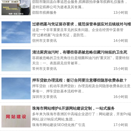
邵阳市隆回县白事追思会服务,殡葬跟拍录像等殡葬礼仪服务，
是特定殡葬公司为逝者及其丧属...
邵阳市殡葬服务
13小时前
过桥档案与凭证留存要求，规范保管单据应对后续核对与维
权
这是一个非常重要且常见的实务问题。企业在经营中妥善管
理“过桥档案”与业务凭证，是防范...
宿州市文章资讯
14小时前
清洁厨房油污时，有哪些容易被忽略但藏污纳垢的卫生死
角？
容易被忽略的卫生死角往往是细菌和油污的“重灾区”，需要特别
关注：一、表面易见但常被草...
常州市文章资讯
15小时前
押车贷款办理流程：签订合同要注意哪些隐形收费条款？
押车贷款（机动车质押贷款）办理流程及合同隐形收费条款注意
事项一、押车贷款基本流程申请...
深圳市文章资讯
16小时前
珠海市网站维护&开源网站建设定制，一站式服务
多年来为珠海市香洲区中高端企业进行了：网站建设，开发Pc端
网站,设计响应式网站,集团...
珠海市网站建设SEO优化推广引流
17小时前