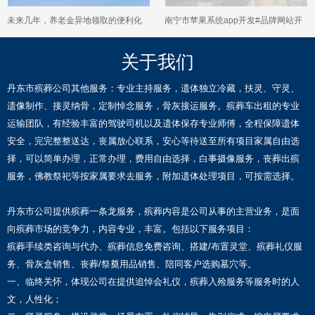
未来几年，养老金异地领取的便利化
南宁市苹果系统app开发#品牌网站开
措施会有哪些新趋势？
发建设，一站式建站服务
关于我们
丹东市殡葬公司其他服务：专业主持服务，遗体独立冷藏，扶灵、守灵、
遗像制作、接灵纳骨，定制悼念服务，骨灰接运服务。殡葬车出租的专业
运输团队，有经验丰富的驾驶司机以及遗体保存专业师傅，全程保障遗体
安全，完完整整送达，丧属放心联系，安心等待送至所有项目家属自由选
择，可以简单办理，正常办理，费用自由选择，白事摄像服务，丧葬出殡
服务，佛教祭祀等按家属要求去服务，附加遗体处理项目，可按需选择。
丹东市公司提供殡葬一条龙服务，殡葬内容是公司从事的主营业务，是面
向殡葬市场的竞争力，内容专业，丰富。包括以下服务项目：
殡葬手续类咨询与代办、殡葬信息免费咨询、搭建/布置灵堂、殡葬礼仪服
务、骨灰盒销售、丧葬/祭奠用品销售、陪同客户选购墓穴等。
一、临终关怀，体现公司在提供追悼会礼仪，殡葬入殓服务等服务时的人
文，人性化；