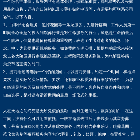
一个综合性单位，服务内容有遗体处理，殡葬车租赁，葬礼举办以及丧葬
用品的出售，还有户口注销以及丧葬补贴的申请等，有需要均可联系公司
咨询。以下内容。
1、白事悼念会服务，追悼花圈等一条龙服务，先进行咨询，工作人员第一
时间全心全意的投入到殡葬行业是对生命服务的行业，虽然是生命的最后
一个阶段，但是也是值得尊重和重视的，表达了生者对逝者的悼念，怀
念。中，为您提供正规的服务，如免费的车辆安排，根据您的需求来接送
您去各大陵园进行参观挑选墓碑。全程陪同您服务到位，为您解疑答惑，
为您节省宝贵的时间。
2、提前给逝者选择一个好的陵园，可以提前安排，约定一个时间，和地点
要求，您实际的实际情况、要求、还有职业和爱好进行细致的分析，为您
介绍满足的陵园及殡葬方式的处理，是不同的，客户按自身条件和信仰，
自由选择，是对逝者遗留世间的最后一场仪式的重视。
人在天地之间终究是无所凭依的孤独，面对生老病死，就真的明白，在这
世间，没有什么可以附着依托。一般在逝者去世后，丧属会为其举办葬
礼，丹东市殡葬公司专注从事此类服务，内容包含丧事乐队，殡葬花圈，
殡仪馆告别等殡葬服务内容包含:葬礼，礼仪，祭拜，瞻仰，布置礼堂，灵