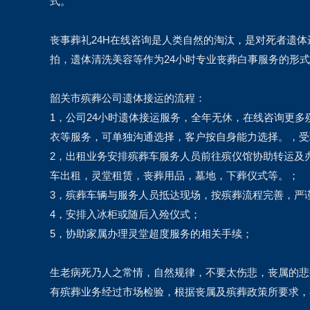
式。
丧事葬礼24H在线咨询是人类自然的淘汰，是对死者遗
拍，遗体清洗美容等作为24小时专业丧葬白事服务的形
韶关市殡葬公司遗体接运的流程：
1，公司24小时遗体接运服务，全年无休，在线咨询更
衣等服务，可单独沟通选择，客户按自身能力选择。，受
2，出租业务安排殡葬车服务人员前往殡仪馆协助转运及
车出租，灵堂租赁，丧葬用品，墓地，下葬仪式等。；
3，殡葬车辆与服务人员抵达现场，按殡葬流程完善，严
4，安排入冰柜或随后入殓仪式；
5，协助家属办理灵堂超度服务的相关手续；
生老病死乃人之常情，自然规律，不要太伤悲，丧属的悲
有殡葬业务经过市场检验，根据丧属及殡葬政策所要求，