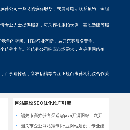
，殡葬公司一条龙的殡葬服务，丧属可电话联系预约，全程
需请专业人士提供服务，可为葬礼跟拍录像，墓地选建等服
和竞争的空间。打破行业垄断，展开殡葬服务竞争。
整个殡葬事宜。的殡葬公司响应市场需求，有提供网络殡
式，白事追悼会，穿衣抬棺等专注正规白事葬礼礼仪合作关
网站建设SEO优化推广引流
韶关市高效获客渠道@java开源网站二次开
发，多年建站经验
韶关市企业网站定制|行业网站建设，专业建