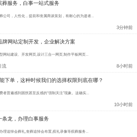
殡葬服务，白事一站式服务
公司，人性化，提前和丧属商谈策划，有耐心的为逝者...
3分钟前
&品牌网站定制开发，企业解决方案
网站建设、开发网页,设计三合一网页,制作平板网页...
引流
8小时前
能下单，这种时候我们的选择权限到底在哪？
者普遍感到困扰甚至反感的“强制关注”现象。这确实...
10小时前
一条龙，办理白事服务
理追悼会葬礼,丧葬追悼会布置,殡礼录像等殡葬服务...