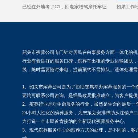
已经在外地考了C1，回老家增驾摩托车证
如果工作
要不要把档案迁过去？
否会影响
韶关市殡葬公司专门针对居民在白事服务方面一体化的机
行业有着良好的服务口碑，殡葬车出租的专业运输团队，
线，随时需要随时来电，提前预约不需排队。遗体处理需
1、韶关市殡葬公司是为了协助丧属举办殡葬服务的一个
要均可联系公司咨询。是经民政局批准成立，为客户提
2、殡葬行业是对生命服务的行业，虽然是生命的最后一
24小时人性化的殡葬服务，为您策划安排帮助从注销户
力打造一个市民首肯接纳的全新现代殡葬服务中心。
3、现代殡葬服务中心的殡葬方式的处理，是不同的，客