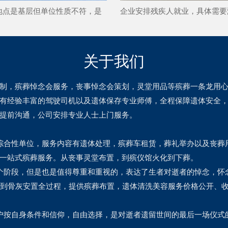
地点是基层但单位性质不符，是
企业安排残疾人就业，具体需要
学费补偿申请？
条件才可以减免残保金？
关于我们
制，殡葬悼念会服务，丧事悼念会策划，灵堂用品等殡葬一条龙用
有经验丰富的驾驶司机以及遗体保存专业师傅，全程保障遗体安全，
提前沟通，公司安排专业人士上门服务。
综合性单位，服务内容有遗体处理，殡葬车租赁，葬礼举办以及丧葬
供一站式殡葬服务。从丧事灵堂布置，到殡仪馆火化到下葬。
个阶段，但是也是值得尊重和重视的，表达了生者对逝者的悼念，怀
口到骨灰安置全过程，提供殡葬布置，遗体清洗美容服务价格公开、
户按自身条件和信仰，自由选择，是对逝者遗留世间的最后一场仪式