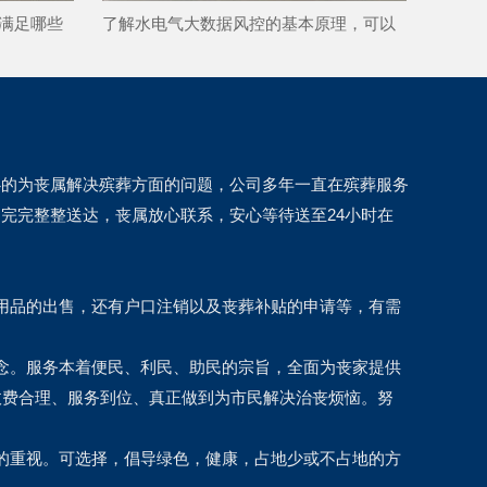
满足哪些
了解水电气大数据风控的基本原理，可以
帮助我们更合理地规划家庭开支吗？
心的为丧属解决殡葬方面的问题，公司多年一直在殡葬服务
完完整整送达，丧属放心联系，安心等待送至24小时在
用品的出售，还有户口注销以及丧葬补贴的申请等，有需
念。服务本着便民、利民、助民的宗旨，全面为丧家提供
收费合理、服务到位、真正做到为市民解决治丧烦恼。努
的重视。可选择，倡导绿色，健康，占地少或不占地的方