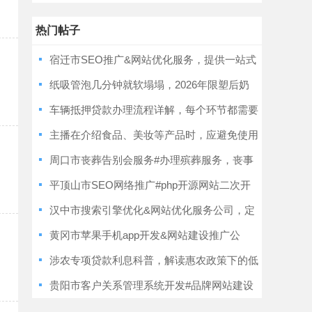
站
热门帖子
宿迁市SEO推广&网站优化服务，提供一站式
建站服务
纸吸管泡几分钟就软塌塌，2026年限塑后奶
茶党还能不能愉快喝到最后一口？
车辆抵押贷款办理流程详解，每个环节都需要
注意哪些细节
主播在介绍食品、美妆等产品时，应避免使用
哪些违规的词语？
周口市丧葬告别会服务#办理殡葬服务，丧事
服务
平顶山市SEO网络推广#php开源网站二次开
发，服务可靠
汉中市搜索引擎优化&网站优化服务公司，定
制开发
黄冈市苹果手机app开发&网站建设推广公
司，定制开发
涉农专项贷款利息科普，解读惠农政策下的低
利息扶持规则
贵阳市客户关系管理系统开发#品牌网站建设
设计，定制开发