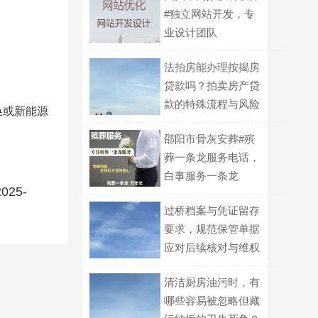
#独立网站开发，专
业设计团队
法拍房能办理按揭房
贷款吗？拍卖房产贷
款的特殊流程与风险
换或新能源
邵阳市骨灰安葬#殡
葬一条龙服务电话，
白事服务一条龙
25-
过桥档案与凭证留存
要求，规范保管单据
应对后续核对与维权
清洁厨房油污时，有
哪些容易被忽略但藏