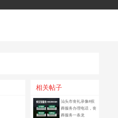
相关帖子
汕头市丧礼录像#殡
葬服务办理电话，丧
葬服务一条龙